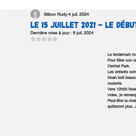
Sitbon Rudy
4 juil. 2024
Le 15 Juillet 2021 - Le déb
Dernière mise à jour :
9 juil. 2024
Noté NaN étoiles sur 5.
Le lendemain mat
Pour fêter son r
Central Park.
Les enfants sont
Noah boit beauc
roulante.
Vers 12h00 Noah
vides, je remarq
Peut-être la ch
quitteront plus. 